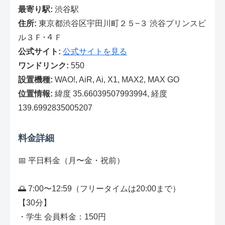
最寄り駅:
渋谷駅
住所:
東京都渋谷区宇田川町２５−３ 渋谷プリンスビ
ル３Ｆ･４Ｆ
公式サイト:
公式サイトを見る
ワンドリンク:
550
設置機種:
WAO!, AiR, Ai, X1, MAX2, MAX GO
位置情報:
緯度 35.66039507993994, 経度
139.6992835005207
料金詳細
📅 平日料金（月〜金・祝前）
🌅 7:00〜12:59（フリータイムは20:00まで）
【30分】
・学生 会員料金：150円