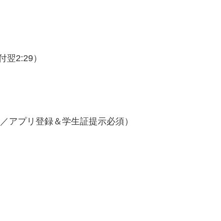
付翌2:29）
象／アプリ登録＆学生証提示必須）
）