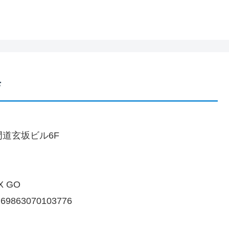
店
門道玄坂ビル6F
AX GO
69863070103776