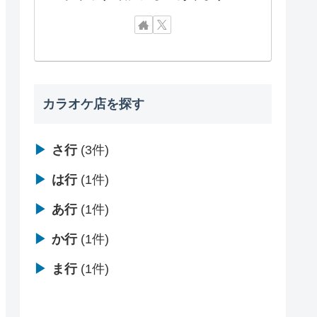
カラオケ店を探す
▶
さ行
(3件)
▶
は行
(1件)
▶
あ行
(1件)
▶
か行
(1件)
▶
ま行
(1件)