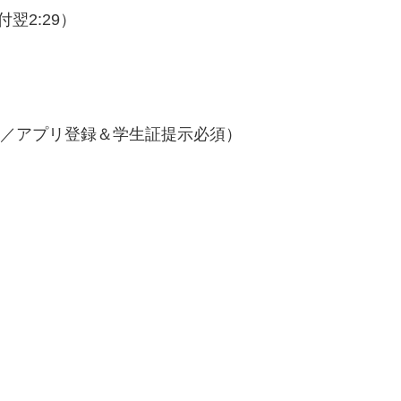
付翌2:29）
象／アプリ登録＆学生証提示必須）
）